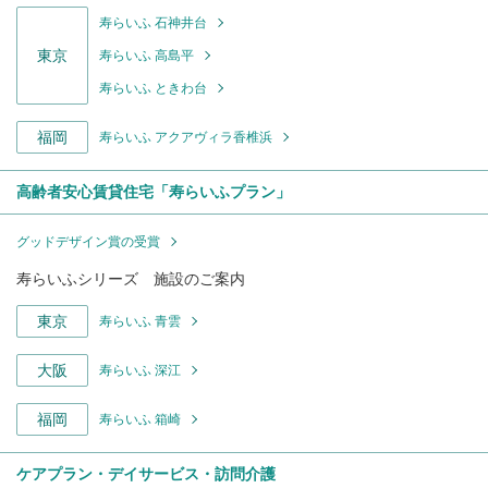
寿らいふ 石神井台
東京
寿らいふ 高島平
寿らいふ ときわ台
福岡
寿らいふ アクアヴィラ香椎浜
高齢者安心賃貸住宅「寿らいふプラン」
グッドデザイン賞の受賞
寿らいふシリーズ 施設のご案内
東京
寿らいふ 青雲
大阪
寿らいふ 深江
福岡
寿らいふ 箱崎
ケアプラン・デイサービス・訪問介護