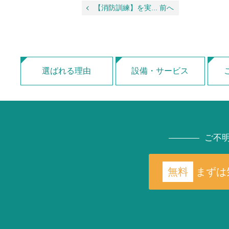
【消防訓練】を実... 前へ
選ばれる理由
設備・サービス
ご不
無料
まずは