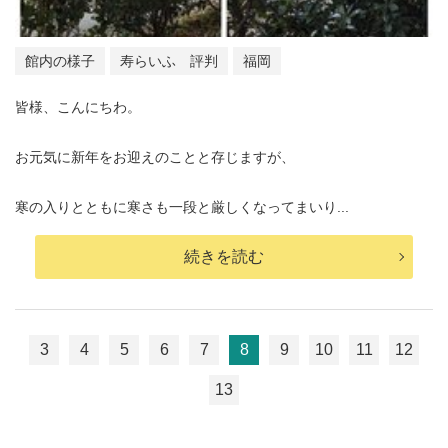
館内の様子
寿らいふ 評判
福岡
皆様、こんにちわ。
お元気に新年をお迎えのことと存じますが、
寒の入りとともに寒さも一段と厳しくなってまいり...
続きを読む
3
4
5
6
7
8
9
10
11
12
13