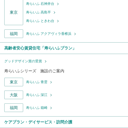
寿らいふ 石神井台
東京
寿らいふ 高島平
寿らいふ ときわ台
福岡
寿らいふ アクアヴィラ香椎浜
高齢者安心賃貸住宅「寿らいふプラン」
グッドデザイン賞の受賞
寿らいふシリーズ 施設のご案内
東京
寿らいふ 青雲
大阪
寿らいふ 深江
福岡
寿らいふ 箱崎
ケアプラン・デイサービス・訪問介護