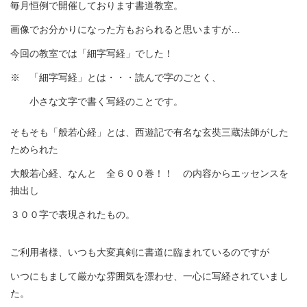
毎月恒例で開催しております書道教室。
画像でお分かりになった方もおられると思いますが…
今回の教室では「細字写経」でした！
※ 「細字写経」とは・・・読んで字のごとく、
小さな文字で書く写経のことです。
そもそも「般若心経」とは、西遊記で有名な玄奘三蔵法師がした
ためられた
大般若心経、なんと 全６００巻！！ の内容からエッセンスを
抽出し
３００字で表現されたもの。
ご利用者様、いつも大変真剣に書道に臨まれているのですが
いつにもまして厳かな雰囲気を漂わせ、一心に写経されていまし
た。