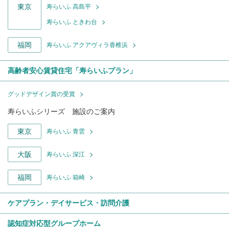
東京
寿らいふ 高島平
寿らいふ ときわ台
福岡
寿らいふ アクアヴィラ香椎浜
高齢者安心賃貸住宅「寿らいふプラン」
グッドデザイン賞の受賞
寿らいふシリーズ 施設のご案内
東京
寿らいふ 青雲
大阪
寿らいふ 深江
福岡
寿らいふ 箱崎
ケアプラン・デイサービス・訪問介護
認知症対応型グループホーム