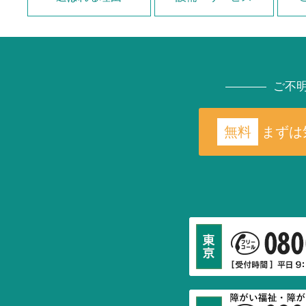
ご不
無料
まずは