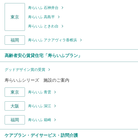
寿らいふ 石神井台
東京
寿らいふ 高島平
寿らいふ ときわ台
福岡
寿らいふ アクアヴィラ香椎浜
高齢者安心賃貸住宅「寿らいふプラン」
グッドデザイン賞の受賞
寿らいふシリーズ 施設のご案内
東京
寿らいふ 青雲
大阪
寿らいふ 深江
福岡
寿らいふ 箱崎
ケアプラン・デイサービス・訪問介護