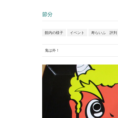
節分
館内の様子
イベント
寿らいふ 評判
鬼は外！