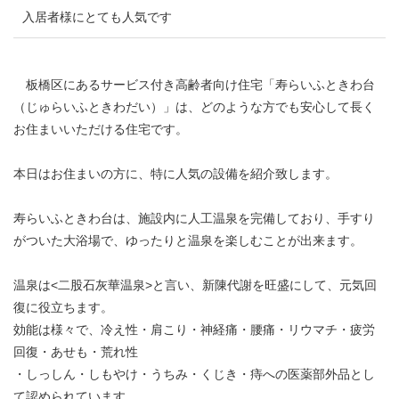
入居者様にとても人気です
板橋区にあるサービス付き高齢者向け住宅「寿らいふときわ台
（じゅらいふときわだい）」は、どのような方でも安心して長く
お住まいいただける住宅です。
本日はお住まいの方に、特に人気の設備を紹介致します。
寿らいふときわ台は、施設内に人工温泉を完備しており、手すり
がついた大浴場で、ゆったりと温泉を楽しむことが出来ます。
温泉は<二股石灰華温泉>と言い、新陳代謝を旺盛にして、元気回
復に役立ちます。
効能は様々で、冷え性・肩こり・神経痛・腰痛・リウマチ・疲労
回復・あせも・荒れ性
・しっしん・しもやけ・うちみ・くじき・痔への医薬部外品とし
て認められています。