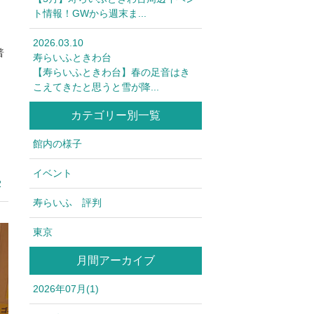
ト情報！GWから週末ま...
2026.03.10
普
寿らいふときわ台
【寿らいふときわ台】春の足音はき
こえてきたと思うと雪が降...
カテゴリー別一覧
館内の様子
イベント
2
寿らいふ 評判
東京
月間アーカイブ
2026年07月(1)