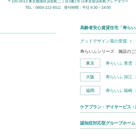
〒105-0013 東京都港区浜松町二丁目3番1号
日本生命浜松町クレアタワー
TEL：0800-222-6511
受付時間：平日 9:30～18:00
高齢者安心賃貸住宅「寿らい
グッドデザイン賞の受賞
寿らいふシリーズ 施設のご
東京
寿らいふ 青雲
大阪
寿らいふ 深江
福岡
寿らいふ 箱崎
ケアプラン・デイサービス・
認知症対応型グループホーム