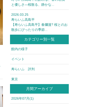
と優しさ—桜散る、静かな...
2026.03.25
寿らいふ高島平
【寿らいふ高島平】春爛漫? 桜とのお
散歩にぴったりの季節...
カテゴリー別一覧
館内の様子
イベント
4
寿らいふ 評判
東京
月間アーカイブ
2026年07月(1)