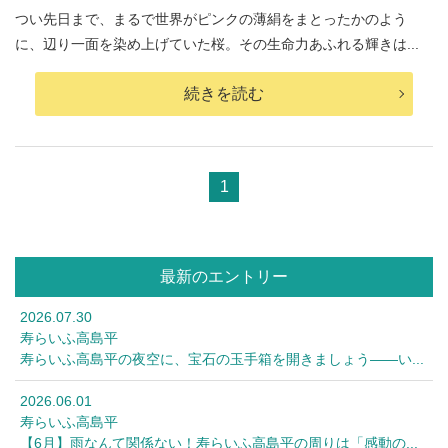
つい先日まで、まるで世界がピンクの薄絹をまとったかのよう
に、辺り一面を染め上げていた桜。その生命力あふれる輝きは...
続きを読む
1
最新のエントリー
2026.07.30
寿らいふ高島平
寿らいふ高島平の夜空に、宝石の玉手箱を開きましょう――い...
2026.06.01
寿らいふ高島平
【6月】雨なんて関係ない！寿らいふ高島平の周りは「感動の...