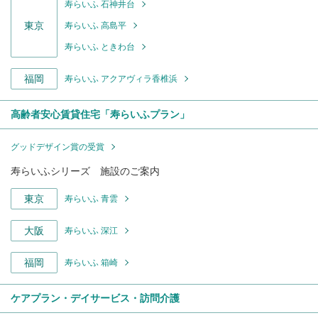
寿らいふ 石神井台
東京
寿らいふ 高島平
寿らいふ ときわ台
福岡
寿らいふ アクアヴィラ香椎浜
高齢者安心賃貸住宅「寿らいふプラン」
グッドデザイン賞の受賞
寿らいふシリーズ 施設のご案内
東京
寿らいふ 青雲
大阪
寿らいふ 深江
福岡
寿らいふ 箱崎
ケアプラン・デイサービス・訪問介護