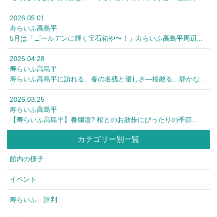
2026.05.01
寿らいふ高島平
5月は「ゴールデンに輝く宝石箱や〜！」寿らいふ高島平周辺...
2026.04.28
寿らいふ高島平
寿らいふ高島平に訪れる、春の名残と優しさ—桜散る、静かな...
2026.03.25
寿らいふ高島平
【寿らいふ高島平】春爛漫? 桜とのお散歩にぴったりの季節...
カテゴリー別一覧
館内の様子
イベント
寿らいふ 評判