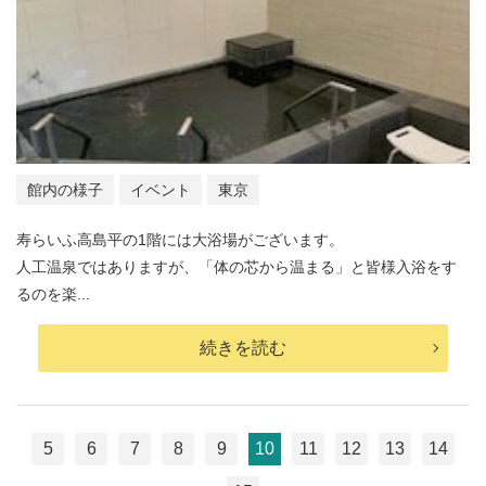
館内の様子
イベント
東京
寿らいふ高島平の1階には大浴場がございます。
人工温泉ではありますが、「体の芯から温まる」と皆様入浴をす
るのを楽...
続きを読む
5
6
7
8
9
10
11
12
13
14