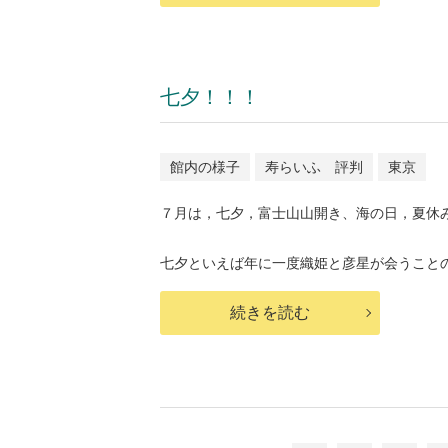
七夕！！！
館内の様子
寿らいふ 評判
東京
７月は，七夕，富士山山開き、海の日，夏休
七夕といえば年に一度織姫と彦星が会うことので
続きを読む