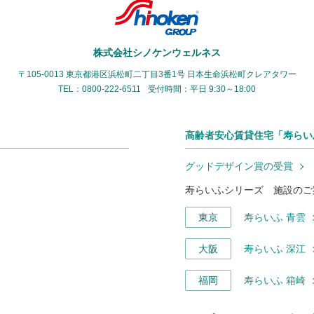
株式会社シノケンウェルネス
〒105-0013 東京都港区浜松町二丁目3番1号
日本生命浜松町クレアタワー
TEL：0800-222-6511
受付時間：平日 9:30～18:00
高齢者安心賃貸住宅「寿らい
グッドデザイン賞の受賞
寿らいふシリーズ 施設のご
東京
寿らいふ 青雲
大阪
寿らいふ 深江
福岡
寿らいふ 箱崎