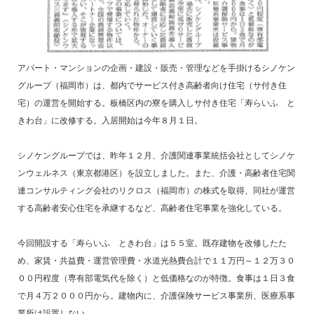
アパート・マンションの企画・建設・販売・管理などを手掛けるシノケン
グループ（福岡市）は、都内でサービス付き高齢者向け住宅（サ付き住
宅）の運営を開始する。板橋区内の寮を購入しサ付き住宅「寿らいふ と
きわ台」に改修する。入居開始は今年８月１日。
シノケングループでは、昨年１２月、介護関連事業統括会社としてシノケ
ンウェルネス（東京都港区）を設立しました。また、介護・高齢者住宅関
連コンサルティング会社のリクロス（福岡市）の株式を取得、同社が運営
する高齢者安心住宅を承継するなど、高齢者住宅事業を強化している。
今回開設する「寿らいふ ときわ台」は５５室。既存建物を改修したた
め、家賃・共益費・運営管理費・水道光熱費合計で１１万円～１２万３０
００円程度（専有部電気代を除く）と低価格なのが特徴。食事は１日３食
で月４万２０００円から。建物内に、介護保険サービス事業所、医療系事
業所は設置しない。