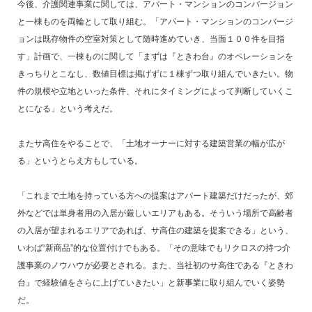
今後、介護関連事業に関しては、アパート・マンションのコンバージョン
と一棟ものを両輪として取り組む。「アパート・マンションのコンバージ
ョンは既存物件の空室対策として随時進めていき、当面１００件を目指
す」計画で、一棟ものに関して「まずは『ときわ台』のオペレーションを
きっちりとこなし、数値目標は掲げずに１棟ずつ取り組んでいきたい。物
件の規模や立地といった条件、それにタイミングによって判断していくこ
とになる」という考えだ。
またサ高住をやることで、「土地オーナーに対する建築営業の幅が広が
る」というとらえ方もしている。
「これまで土地を持っている方への提案はアパート建築だけだったが、郊
外などでは単身者用の入居が厳しいエリアもある。そういう場所で高齢者
の入居が望まれるエリアであれば、サ高住の建築を提案できる」という、
いわば“新商品”的な位置付けでもある。「その意味でもリクロスの持つ介
護事業のノウハウが必要とされる。また、当社初のサ高住である『ときわ
台』で経験値をさらに上げていきたい」と新事業に取り組んでいく姿勢
だ。