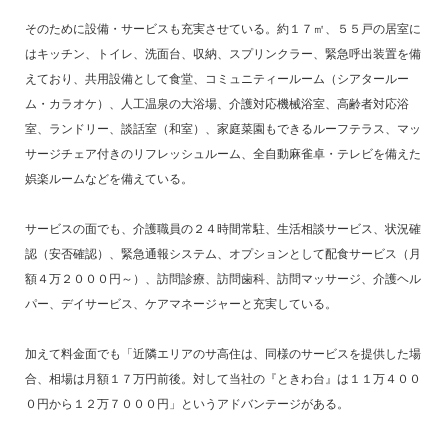
そのために設備・サービスも充実させている。約１７㎡、５５戸の居室に
はキッチン、トイレ、洗面台、収納、スプリンクラー、緊急呼出装置を備
えており、共用設備として食堂、コミュニティールーム（シアタールー
ム・カラオケ）、人工温泉の大浴場、介護対応機械浴室、高齢者対応浴
室、ランドリー、談話室（和室）、家庭菜園もできるルーフテラス、マッ
サージチェア付きのリフレッシュルーム、全自動麻雀卓・テレビを備えた
娯楽ルームなどを備えている。
サービスの面でも、介護職員の２４時間常駐、生活相談サービス、状況確
認（安否確認）、緊急通報システム、オプションとして配食サービス（月
額４万２０００円～）、訪問診療、訪問歯科、訪問マッサージ、介護ヘル
パー、デイサービス、ケアマネージャーと充実している。
加えて料金面でも「近隣エリアのサ高住は、同様のサービスを提供した場
合、相場は月額１７万円前後。対して当社の『ときわ台』は１１万４００
０円から１２万７０００円」というアドバンテージがある。