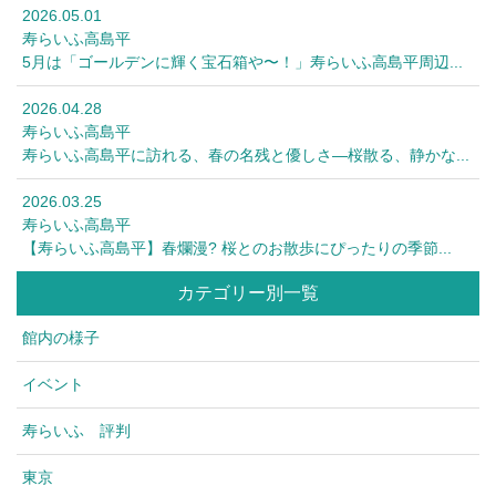
2026.05.01
寿らいふ高島平
5月は「ゴールデンに輝く宝石箱や〜！」寿らいふ高島平周辺...
2026.04.28
寿らいふ高島平
寿らいふ高島平に訪れる、春の名残と優しさ—桜散る、静かな...
2026.03.25
寿らいふ高島平
【寿らいふ高島平】春爛漫? 桜とのお散歩にぴったりの季節...
カテゴリー別一覧
館内の様子
イベント
寿らいふ 評判
東京