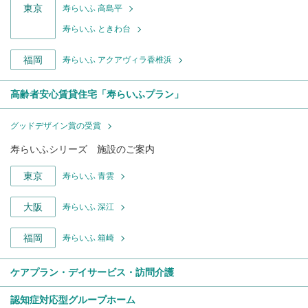
東京
寿らいふ 高島平
寿らいふ ときわ台
福岡
寿らいふ アクアヴィラ香椎浜
高齢者安心賃貸住宅「寿らいふプラン」
グッドデザイン賞の受賞
寿らいふシリーズ 施設のご案内
東京
寿らいふ 青雲
大阪
寿らいふ 深江
福岡
寿らいふ 箱崎
ケアプラン・デイサービス・訪問介護
認知症対応型グループホーム