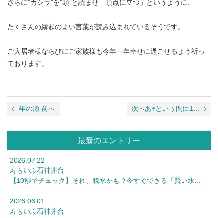
さらに”カシラ”を”頭”と読ませ「頂点に立つ」というように、
たくさんの縁起のよい言葉が読み込まれているそうです。
ご入居者様ならびにご家族様も今年一年幸せに過ごせるよう祈っ
ております。
年の瀬 前へ
次へあｯといぅ間に1...
最新のエントリー
2026.07.22
寿らいふ石神井台
【10秒でチェック】それ、脱水かも？今すぐできる「賢い水...
2026.06.01
寿らいふ石神井台