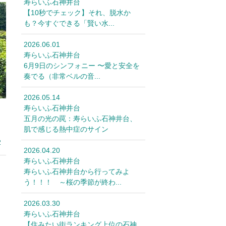
寿らいふ石神井台
【10秒でチェック】それ、脱水か
も？今すぐできる「賢い水...
2026.06.01
寿らいふ石神井台
6月9日のシンフォニー 〜愛と安全を
奏でる（非常ベルの音...
2026.05.14
寿らいふ石神井台
五月の光の罠：寿らいふ石神井台、
肌で感じる熱中症のサイン
2
2026.04.20
寿らいふ石神井台
寿らいふ石神井台から行ってみよ
う！！！ ～桜の季節が終わ...
2026.03.30
寿らいふ石神井台
【住みたい街ランキング上位の石神